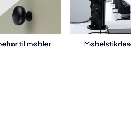
behør til møbler
Møbelstikdås