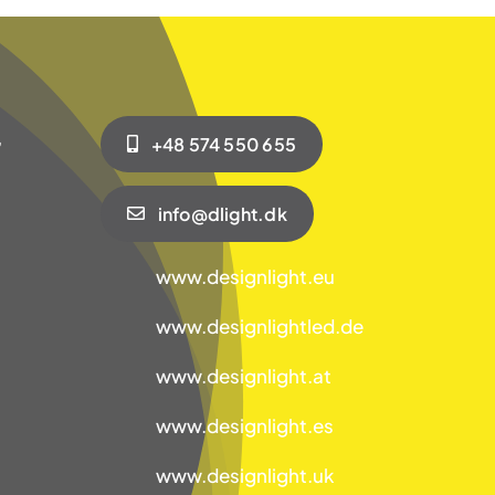
,
+48 574 550 655
info@dlight.dk
www.designlight.eu
www.designlightled.de
www.designlight.at
www.designlight.es
www.designlight.uk