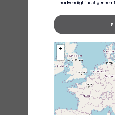
nødvendigt for at gennem
S
+
−