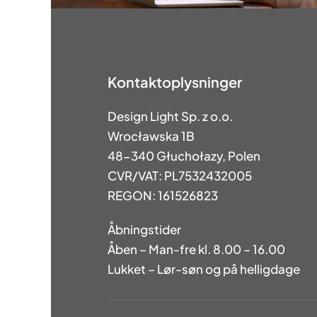
Kontaktoplysninger
Design Light Sp. z o.o.
Wrocławska 1B
48-340 Głuchołazy, Polen
CVR/VAT: PL7532432005
REGON: 161526823
Åbningstider
Åben – Man-fre kl. 8.00 – 16.00
Lukket – Lør-søn og på helligdage