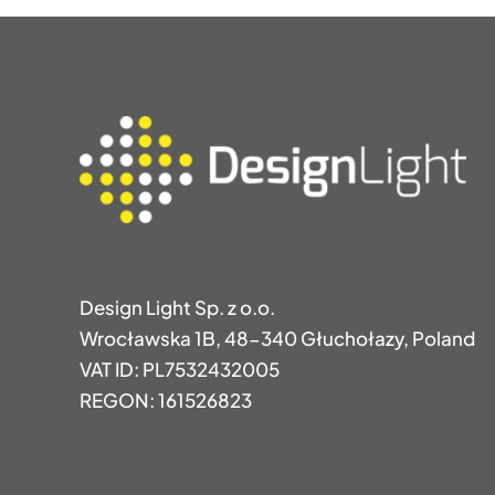
Design Light Sp. z o.o.
Wrocławska 1B, 48-340 Głuchołazy, Poland
VAT ID: PL7532432005
REGON: 161526823