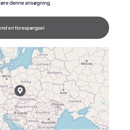
føre denne ansøgning.
end en forespørgsel