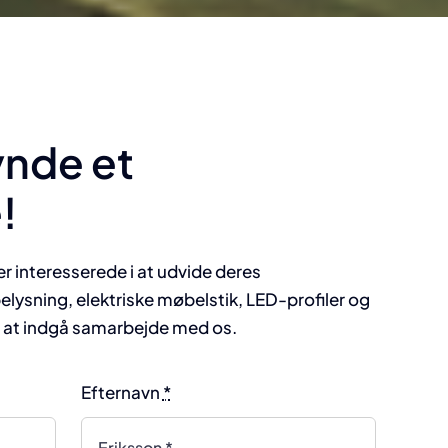
ynde et
!
er interesserede i at udvide deres
ysning, elektriske møbelstik, LED-profiler og
il at indgå samarbejde med os.
Efternavn
*