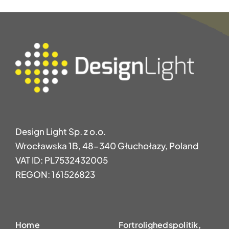
Design Light Sp. z o.o.
Wrocławska 1B, 48-340 Głuchołazy, Poland
VAT ID: PL7532432005
REGON: 161526823
Home
Fortrolighedspolitik,