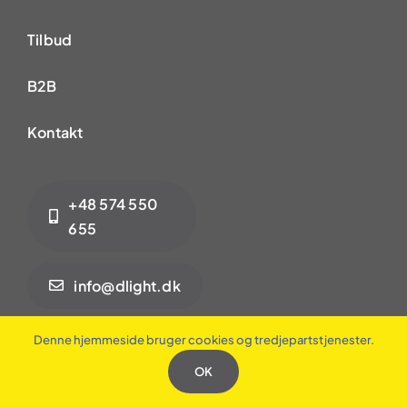
Tilbud
B2B
Kontakt
+48 574 550
655
info@dlight.dk
www.designlight.eu
Denne hjemmeside bruger cookies og tredjepartstjenester.
OK
www.designlightled.de