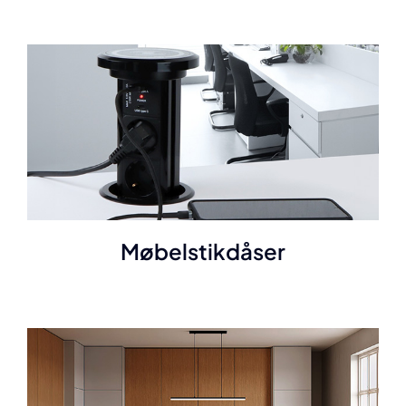
Møbelstikdåser