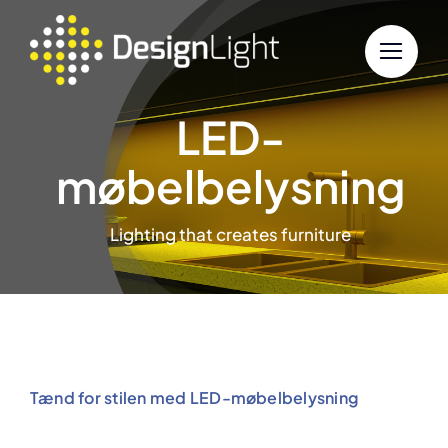
Skip
to
content
LED-
møbelbelysning
Lighting that creates furniture
Tænd for stilen med LED-møbelbelysning